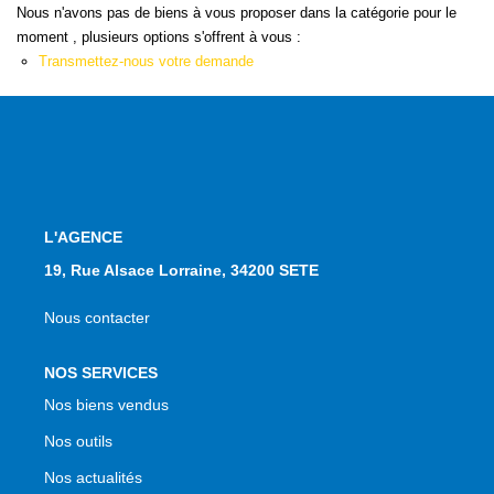
Nous n'avons pas de biens à vous proposer dans la catégorie pour le
NOS AGENCES
moment , plusieurs options s'offrent à vous :
Transmettez-nous votre demande
Qui Sommes Nous
Notre Équipe
Nos Actualités
Avis Clients
L'AGENCE
CONTACT
19, Rue Alsace Lorraine, 34200 SETE
EN
Nous contacter
NOS SERVICES
Nos biens vendus
Nos outils
Nos actualités