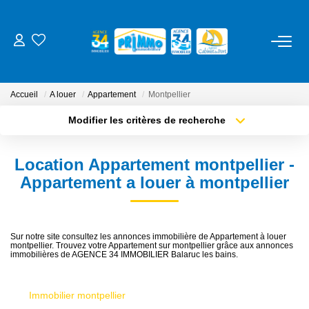
ACHETER
Accueil
A louer
Appartement
Montpellier
LOUER
Modifier les critères de recherche
Type de transaction
Localisation
Acheter
Localisation
ESTIMER
Location Appartement montpellier -
Type de bien
Sélectionnez...
Surface min
Appartement a louer à montpellier
NOS SERVICES
Plus de critères
Budget max
Gestion
Sur notre site consultez les annonces immobilière de Appartement à louer
montpellier. Trouvez votre Appartement sur montpellier grâce aux annonces
Créer une alerte
Syndic
immobilières de AGENCE 34 IMMOBILIER Balaruc les bains.
Location Cure / Vacances
Immobilier montpellier