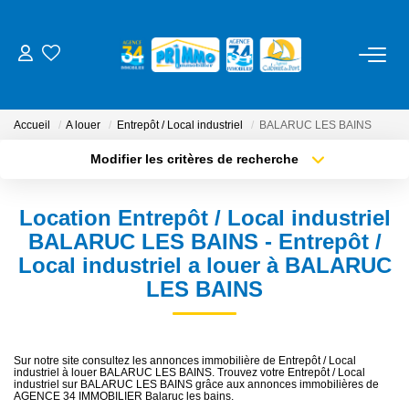
ACHETER
Accueil
A louer
Entrepôt / Local industriel
BALARUC LES BAINS
LOUER
Modifier les critères de recherche
Type de transaction
Localisation
Acheter
Localisation
ESTIMER
Location Entrepôt / Local industriel
Type de bien
Sélectionnez...
Surface min
BALARUC LES BAINS - Entrepôt /
NOS SERVICES
Local industriel a louer à BALARUC
Plus de critères
Budget max
LES BAINS
Gestion
Créer une alerte
Syndic
Location Cure / Vacances
Sur notre site consultez les annonces immobilière de Entrepôt / Local
industriel à louer BALARUC LES BAINS. Trouvez votre Entrepôt / Local
industriel sur BALARUC LES BAINS grâce aux annonces immobilières de
AGENCE 34 IMMOBILIER Balaruc les bains.