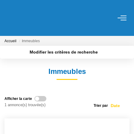
ACHETER
Accueil
Immeubles
LOUER
Modifier les critères de recherche
Localisation
Type de transaction
Surface min
ESTIMER
Immeubles
Type de bien
Plus de critères
Budget max
NOS SERVICES
Créer une alerte
Gestion
Afficher la carte
1 annonce(s) trouvée(s)
Syndic
Trier par
Location Cure / Vacances