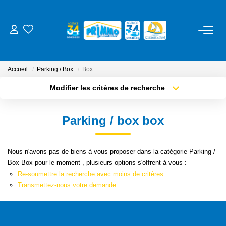
ACHETER
Accueil
Parking / Box
Box
LOUER
Modifier les critères de recherche
Type de transaction
Localisation
Acheter
Localisation
ESTIMER
Parking / box box
Type de bien
Sélectionnez...
Surface min
NOS SERVICES
Nous n'avons pas de biens à vous proposer dans la catégorie Parking /
Plus de critères
Budget max
Box Box pour le moment , plusieurs options s'offrent à vous :
Gestion
Re-soumettre la recherche avec moins de critères.
Créer une alerte
Syndic
Transmettez-nous votre demande
Location Cure / Vacances