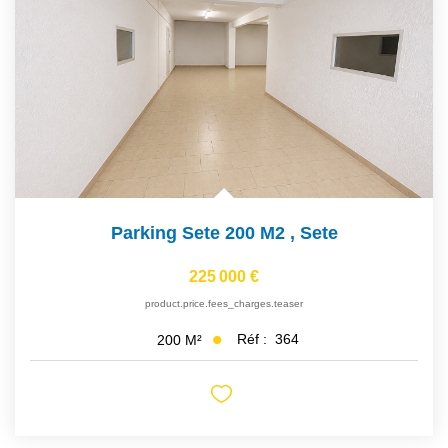
NOS AGENCES
Qui Sommes Nous
Notre Équipe
Nos Actualités
Avis Clients
Parking Sete 200 M2
,
Sete
CONTACT
225 000 €
EN
product.price.fees_charges.teaser
Réf :
364
200
M²