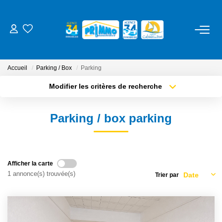
ACHETER
Accueil
Parking / Box
Parking
LOUER
Modifier les critères de recherche
Type de transaction
Localisation
Acheter
Localisation
ESTIMER
Parking / box parking
Type de bien
Sélectionnez...
Surface min
NOS SERVICES
Plus de critères
Budget max
Gestion
Afficher la carte
1 annonce(s) trouvée(s)
Trier par
Créer une alerte
Syndic
Location Cure / Vacances