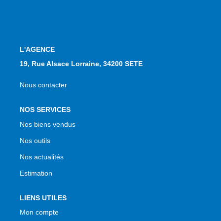
NOS AGENCES
Qui Sommes Nous
Notre Équipe
L'AGENCE
19, Rue Alsace Lorraine, 34200 SETE
Nos Actualités
Avis Clients
Nous contacter
NOS SERVICES
CONTACT
Nos biens vendus
EN
Nos outils
Nos actualités
Estimation
LIENS UTILES
Mon compte