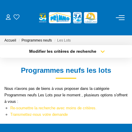
ACHETER
Accueil
Programmes neufs
Les Lots
LOUER
Modifier les critères de recherche
Type de transaction
Localisation
Acheter
Localisation
ESTIMER
Programmes neufs les lots
Type de bien
Sélectionnez...
Surface min
NOS SERVICES
Nous n'avons pas de biens à vous proposer dans la catégorie
Plus de critères
Budget max
Programmes neufs Les Lots pour le moment , plusieurs options s'offrent
Gestion
à vous :
Créer une alerte
Syndic
Re-soumettre la recherche avec moins de critères.
Transmettez-nous votre demande
Location Cure / Vacances