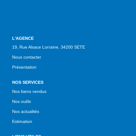
NOS AGENCES
Qui Sommes Nous
Notre Équipe
Nos Actualités
L'AGENCE
Avis Clients
19, Rue Alsace Lorraine, 34200 SETE
Nous contacter
Présentation
CONTACT
EN
NOS SERVICES
Nos biens vendus
Nos outils
Nos actualités
Estimation