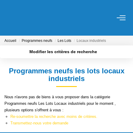
ACHETER
Accueil
Programmes neufs
Les Lots
Locaux industriels
LOUER
Modifier les critères de recherche
Localisation
Type de transaction
Surface min
ESTIMER
Programmes neufs les lots locaux
Type de bien
industriels
Plus de critères
Budget max
NOS SERVICES
Créer une alerte
Gestion
Nous n'avons pas de biens à vous proposer dans la catégorie
Programmes neufs Les Lots Locaux industriels pour le moment ,
Syndic
plusieurs options s'offrent à vous :
Location Cure / Vacances
Re-soumettre la recherche avec moins de critères.
Transmettez-nous votre demande