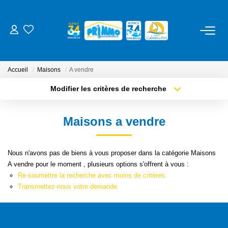
ACHETER
Accueil
Maisons
A vendre
LOUER
Modifier les critères de recherche
Type de transaction
Localisation
Acheter
Localisation
ESTIMER
Maisons a vendre
Type de bien
Sélectionnez...
Surface min
NOS SERVICES
Nous n'avons pas de biens à vous proposer dans la catégorie Maisons
Plus de critères
Budget max
A vendre pour le moment , plusieurs options s'offrent à vous :
Gestion
Re-soumettre la recherche avec moins de critères.
Créer une alerte
Syndic
Transmettez-nous votre demande
Location Cure / Vacances