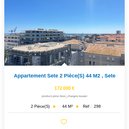
Appartement Sete 2 Pièce(s) 44 M2
,
Sete
172 000 €
product.price.fees_charges.teaser
44
M²
Réf :
298
2
Pièce(s)