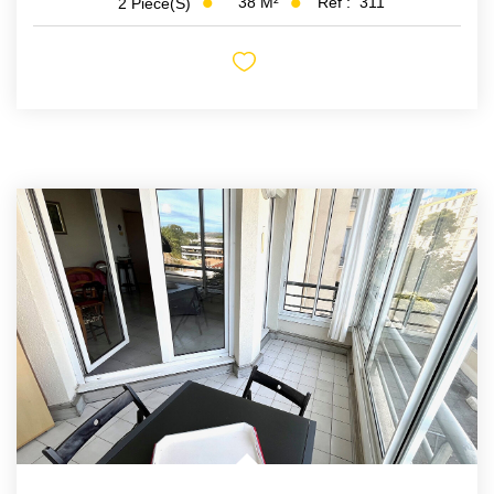
38
M²
Réf :
311
2
Pièce(s)