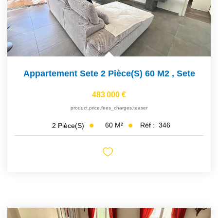
Appartement Sete 2 Pièce(s) 60 M2
,
Sete
483 000 €
product.price.fees_charges.teaser
60
M²
Réf :
346
2
Pièce(s)