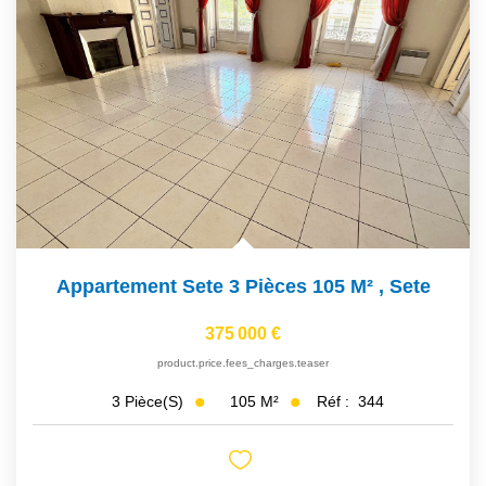
Appartement Sete 3 Pièces 105 M²
,
Sete
375 000 €
product.price.fees_charges.teaser
105
M²
Réf :
344
3
Pièce(s)