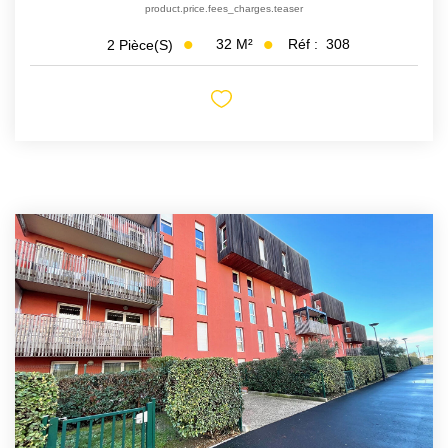
product.price.fees_charges.teaser
32
M²
Réf :
308
2
Pièce(s)