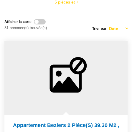
5 pièces et +
NOS AGENCES
Qui Sommes Nous
Afficher la carte
31 annonce(s) trouvée(s)
Trier par
Notre Équipe
Nos Actualités
Avis Clients
CONTACT
EN
Appartement Beziers 2 Pièce(s) 39.30 M2
,