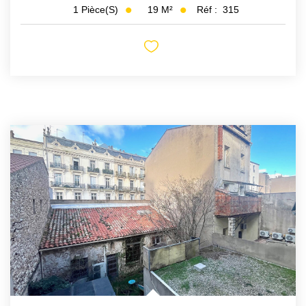
19
M²
Réf :
315
1
Pièce(s)