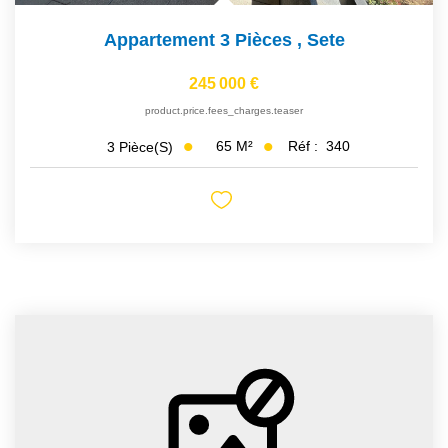
Appartement 3 Pièces
,
Sete
245 000 €
product.price.fees_charges.teaser
65
M²
Réf :
340
3
Pièce(s)