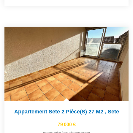
Appartement Sete 2 Pièce(s) 27 M2
,
Sete
79 000 €
product.price.fees_charges.teaser