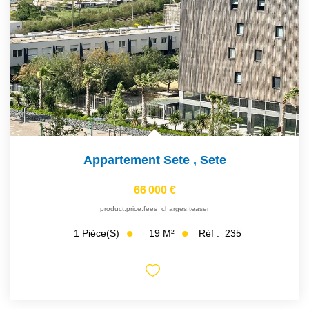
Appartement Sete
,
Sete
66 000 €
product.price.fees_charges.teaser
19
M²
Réf :
235
1
Pièce(s)