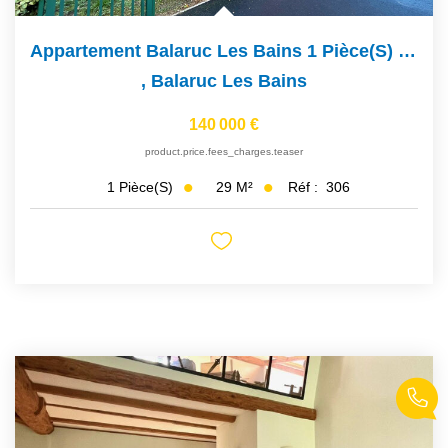
Appartement Balaruc Les Bains 1 Pièce(s) 28.700 M2
,
Balaruc Les Bains
140 000 €
product.price.fees_charges.teaser
29
M²
Réf :
306
1
Pièce(s)