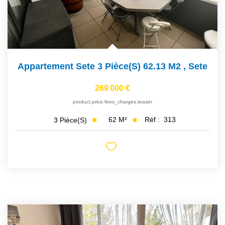
Appartement Sete 3 Pièce(s) 62.13 M2
,
Sete
269 000 €
product.price.fees_charges.teaser
62
M²
Réf :
313
3
Pièce(s)