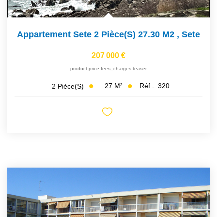
Appartement Sete 2 Pièce(s) 27.30 M2
,
Sete
207 000 €
product.price.fees_charges.teaser
27
M²
Réf :
320
2
Pièce(s)