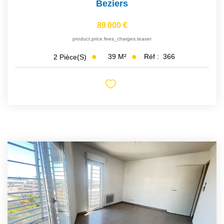
Beziers
89 000 €
product.price.fees_charges.teaser
39
M²
Réf :
366
2
Pièce(s)