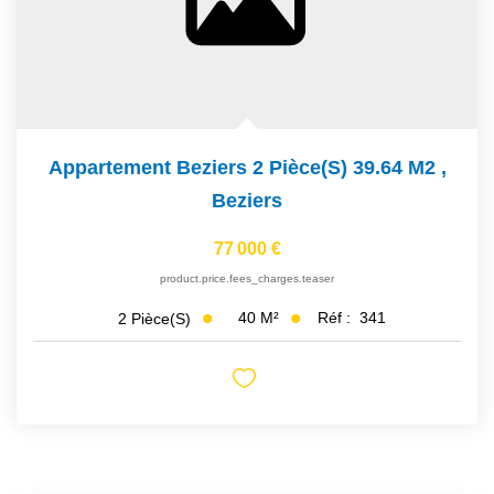
Appartement Beziers 2 Pièce(s) 39.64 M2
,
Beziers
77 000 €
product.price.fees_charges.teaser
40
M²
Réf :
341
2
Pièce(s)