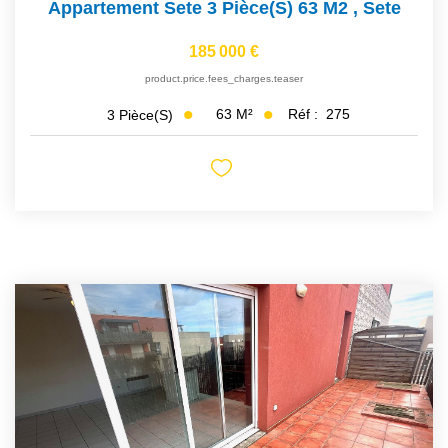
Appartement Sete 3 Pièce(s) 63 M2
,
Sete
185 000 €
product.price.fees_charges.teaser
63
M²
Réf :
275
3
Pièce(s)