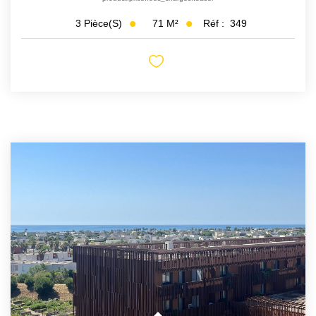
71
M²
Réf :
349
3
Pièce(s)