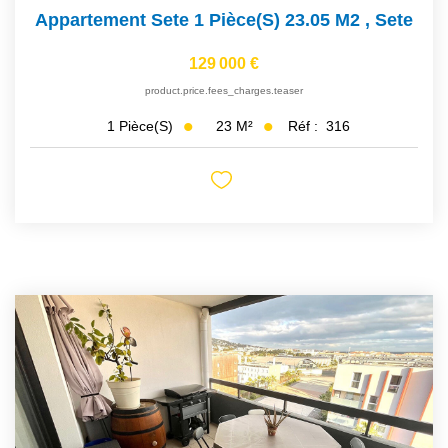
Appartement Sete 1 Pièce(s) 23.05 M2
,
Sete
129 000 €
product.price.fees_charges.teaser
23
M²
Réf :
316
1
Pièce(s)