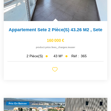
Appartement Sete 2 Pièce(s) 43.26 M2
,
Sete
160 000 €
product.price.fees_charges.teaser
43
M²
Réf :
365
2
Pièce(s)
Prix En Baisse