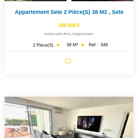
Appartement Sete 2 Pièce(s) 38 M2
,
Sete
190 000 €
product.price.fees_charges.teaser
38
M²
Réf :
348
2
Pièce(s)