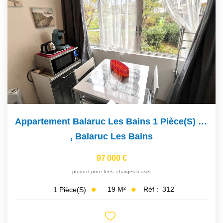
Appartement Balaruc Les Bains 1 Pièce(s) 19 M2
,
Balaruc Les Bains
97 000 €
product.price.fees_charges.teaser
19
M²
Réf :
312
1
Pièce(s)