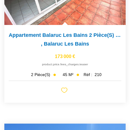
Appartement Balaruc Les Bains 2 Pièce(s) 45 M2
,
Balaruc Les Bains
173 000 €
product.price.fees_charges.teaser
45
M²
Réf :
210
2
Pièce(s)