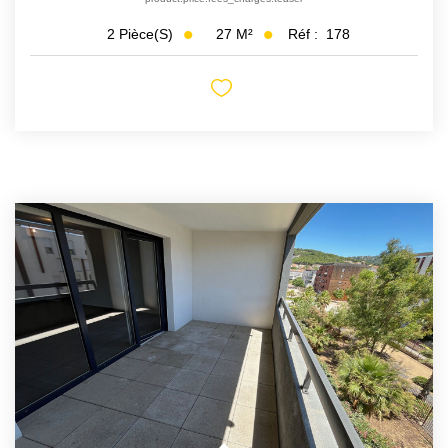
27
M²
Réf :
178
2
Pièce(s)