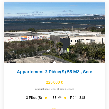
Appartement 3 Pièce(s) 55 M2
,
Sete
225 000 €
product.price.fees_charges.teaser
55
M²
Réf :
318
3
Pièce(s)