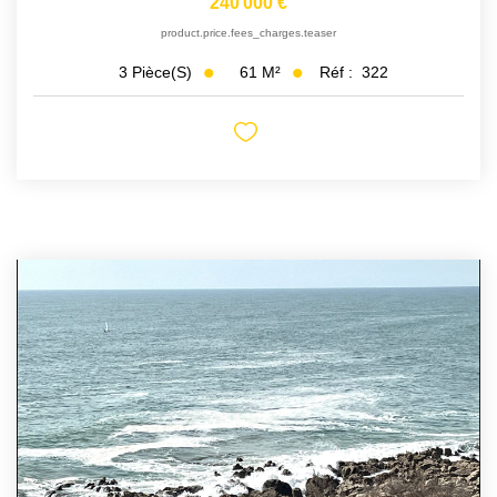
240 000 €
product.price.fees_charges.teaser
61
M²
Réf :
322
3
Pièce(s)