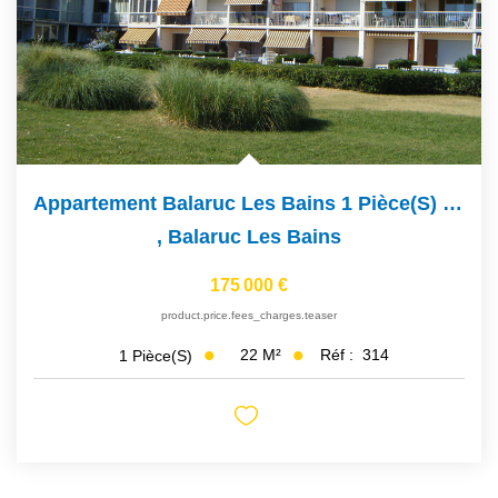
Appartement Balaruc Les Bains 1 Pièce(s) 22 M2
,
Balaruc Les Bains
175 000 €
product.price.fees_charges.teaser
22
M²
Réf :
314
1
Pièce(s)