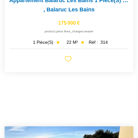
Appartement Balaruc Les Bains 1 Pièce(s) 22 M2
,
Balaruc Les Bains
175 000 €
product.price.fees_charges.teaser
22
M²
Réf :
314
1
Pièce(s)