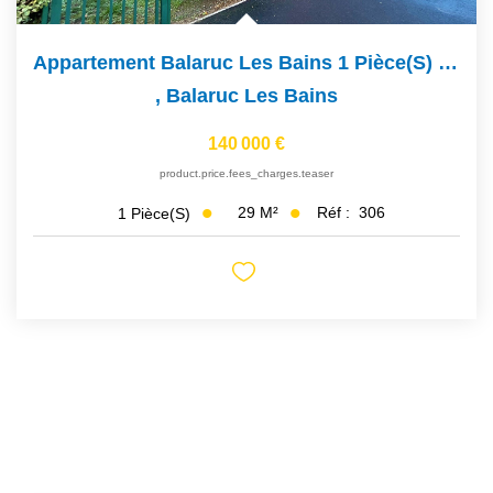
Appartement Balaruc Les Bains 1 Pièce(s) 28.700 M2
,
Balaruc Les Bains
140 000 €
product.price.fees_charges.teaser
29
M²
Réf :
306
1
Pièce(s)