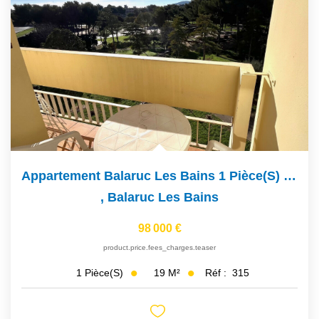
Appartement Balaruc Les Bains 1 Pièce(s) 19 M2
,
Balaruc Les Bains
98 000 €
product.price.fees_charges.teaser
19
M²
Réf :
315
1
Pièce(s)