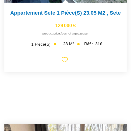
Appartement Sete 1 Pièce(s) 23.05 M2
,
Sete
129 000 €
product.price.fees_charges.teaser
23
M²
Réf :
316
1
Pièce(s)