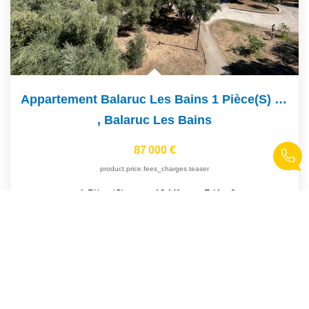
Appartement Balaruc Les Bains 1 Pièce(s) 19 M2
,
Balaruc Les Bains
87 000 €
product.price.fees_charges.teaser
19
M²
Réf :
2
1
Pièce(s)