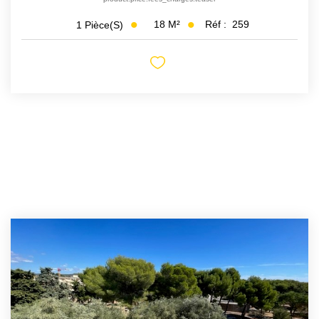
18
M²
Réf :
259
1
Pièce(s)