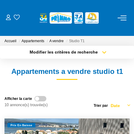
ACHETER
Accueil
Appartements
A vendre
Studio T1
LOUER
Modifier les critères de recherche
Type de transaction
Localisation
Acheter
Localisation
ESTIMER
Appartements a vendre studio t1
Type de bien
Sélectionnez...
Surface min
NOS SERVICES
Plus de critères
Budget max
Gestion
Afficher la carte
10 annonce(s) trouvée(s)
Trier par
Créer une alerte
Syndic
Location Cure / Vacances
Prix En Baisse