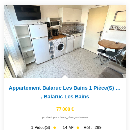
Appartement Balaruc Les Bains 1 Pièce(s) 14 M2
,
Balaruc Les Bains
77 000 €
product.price.fees_charges.teaser
14
M²
Réf :
289
1
Pièce(s)