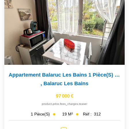
Appartement Balaruc Les Bains 1 Pièce(s) 19 M2
,
Balaruc Les Bains
97 000 €
product.price.fees_charges.teaser
19
M²
Réf :
312
1
Pièce(s)