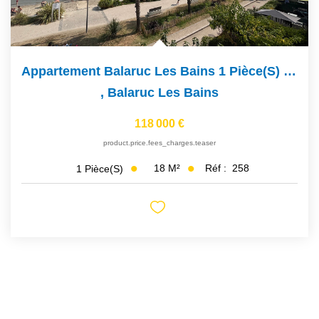
Appartement Balaruc Les Bains 1 Pièce(s) 18 M2
,
Balaruc Les Bains
118 000 €
product.price.fees_charges.teaser
18
M²
Réf :
258
1
Pièce(s)