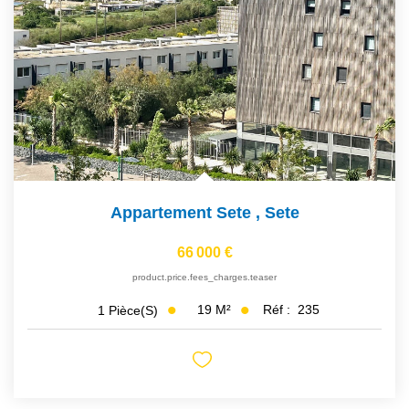
NOS AGENCES
Qui Sommes Nous
Notre Équipe
Nos Actualités
Avis Clients
Appartement Sete
,
Sete
CONTACT
66 000 €
EN
product.price.fees_charges.teaser
19
M²
Réf :
235
1
Pièce(s)