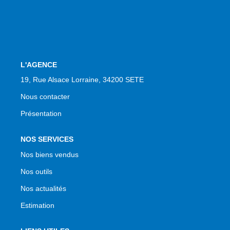
NOS AGENCES
Qui Sommes Nous
Notre Équipe
Nos Actualités
L'AGENCE
Avis Clients
19, Rue Alsace Lorraine, 34200 SETE
Nous contacter
Présentation
CONTACT
EN
NOS SERVICES
Nos biens vendus
Nos outils
Nos actualités
Estimation