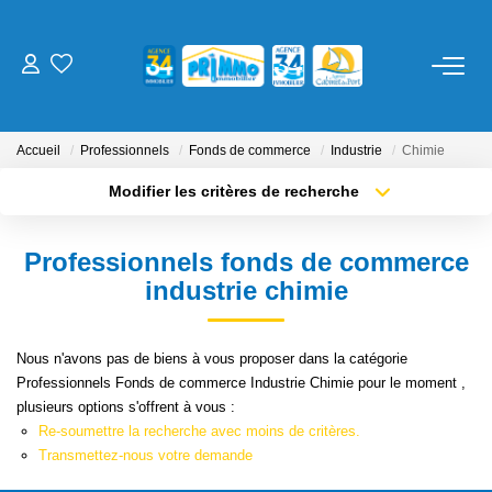
ACHETER
Accueil
Professionnels
Fonds de commerce
Industrie
Chimie
LOUER
Modifier les critères de recherche
Localisation
Type de transaction
Surface min
ESTIMER
Professionnels fonds de commerce
Type de bien
industrie chimie
Plus de critères
Budget max
NOS SERVICES
Créer une alerte
Gestion
Nous n'avons pas de biens à vous proposer dans la catégorie
Professionnels Fonds de commerce Industrie Chimie pour le moment ,
Syndic
plusieurs options s'offrent à vous :
Location Cure / Vacances
Re-soumettre la recherche avec moins de critères.
Transmettez-nous votre demande