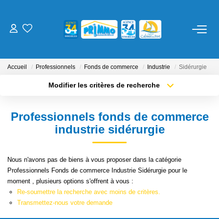
ACHETER
Accueil
Professionnels
Fonds de commerce
Industrie
Sidérurgie
LOUER
Modifier les critères de recherche
Localisation
Type de transaction
Surface min
ESTIMER
Professionnels fonds de commerce
Type de bien
industrie sidérurgie
Plus de critères
Budget max
NOS SERVICES
Créer une alerte
Gestion
Nous n'avons pas de biens à vous proposer dans la catégorie
Professionnels Fonds de commerce Industrie Sidérurgie pour le
Syndic
moment , plusieurs options s'offrent à vous :
Location Cure / Vacances
Re-soumettre la recherche avec moins de critères.
Transmettez-nous votre demande