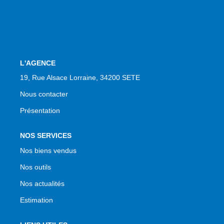
NOS AGENCES
Qui Sommes Nous
Notre Équipe
Nos Actualités
L'AGENCE
Avis Clients
19, Rue Alsace Lorraine, 34200 SETE
Nous contacter
Présentation
CONTACT
EN
NOS SERVICES
Nos biens vendus
Nos outils
Nos actualités
Estimation