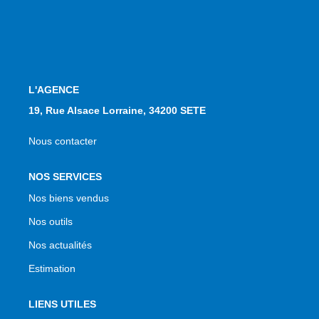
NOS AGENCES
Qui Sommes Nous
Notre Équipe
L'AGENCE
Nos Actualités
19, Rue Alsace Lorraine, 34200 SETE
Avis Clients
Nous contacter
CONTACT
NOS SERVICES
Nos biens vendus
EN
Nos outils
Nos actualités
Estimation
LIENS UTILES