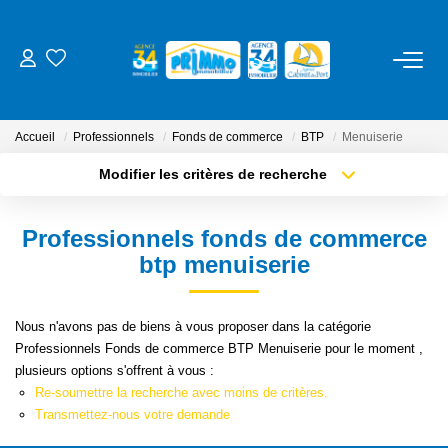
ACHETER
Accueil
Professionnels
Fonds de commerce
BTP
Menuiserie
LOUER
Modifier les critères de recherche
Type de transaction
Localisation
Acheter
Localisation
ESTIMER
Professionnels fonds de commerce
Type de bien
Sélectionnez...
Surface min
btp menuiserie
NOS SERVICES
Plus de critères
Budget max
Nous n'avons pas de biens à vous proposer dans la catégorie
Gestion
Professionnels Fonds de commerce BTP Menuiserie pour le moment ,
Créer une alerte
Syndic
plusieurs options s'offrent à vous :
Re-soumettre la recherche avec moins de critères.
Location Cure / Vacances
Transmettez-nous votre demande