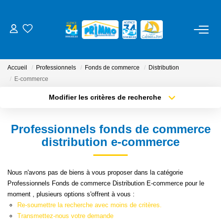
ACHETER
Accueil
Professionnels
Fonds de commerce
Distribution
LOUER
E-commerce
Modifier les critères de recherche
Type de transaction
Localisation
ESTIMER
Acheter
Localisation
Professionnels fonds de commerce
Type de bien
NOS SERVICES
Sélectionnez...
Surface min
distribution e-commerce
Gestion
Plus de critères
Budget max
Nous n'avons pas de biens à vous proposer dans la catégorie
Syndic
Professionnels Fonds de commerce Distribution E-commerce pour le
Créer une alerte
moment , plusieurs options s'offrent à vous :
Location Cure / Vacances
Re-soumettre la recherche avec moins de critères.
Transmettez-nous votre demande