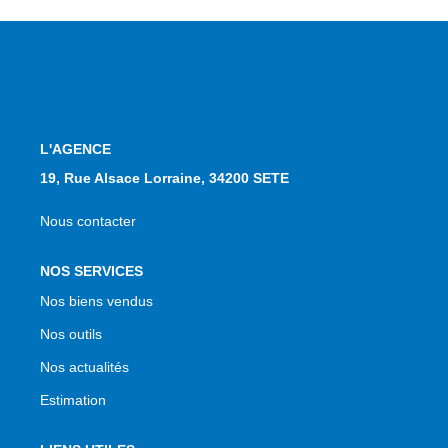
NOS AGENCES
Qui Sommes Nous
Notre Équipe
Nos Actualités
L'AGENCE
Avis Clients
19, Rue Alsace Lorraine, 34200 SETE
Nous contacter
CONTACT
NOS SERVICES
EN
Nos biens vendus
Nos outils
Nos actualités
Estimation