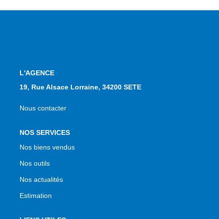
NOS AGENCES
Qui Sommes Nous
Notre Équipe
Nos Actualités
L'AGENCE
Avis Clients
19, Rue Alsace Lorraine, 34200 SETE
Nous contacter
CONTACT
NOS SERVICES
EN
Nos biens vendus
Nos outils
Nos actualités
Estimation