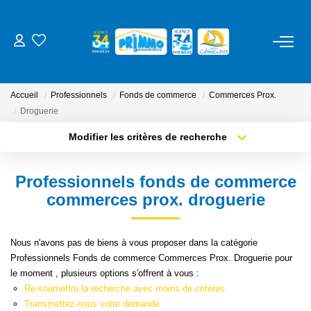
ACHETER
Accueil
Professionnels
Fonds de commerce
Commerces Prox.
LOUER
Droguerie
Modifier les critères de recherche
Type de transaction
Localisation
ESTIMER
Acheter
Localisation
Professionnels fonds de commerce
Type de bien
NOS SERVICES
Sélectionnez...
Surface min
commerces prox. droguerie
Gestion
Plus de critères
Budget max
Nous n'avons pas de biens à vous proposer dans la catégorie
Syndic
Professionnels Fonds de commerce Commerces Prox. Droguerie pour
Créer une alerte
le moment , plusieurs options s'offrent à vous :
Location Cure / Vacances
Re-soumettre la recherche avec moins de critères.
Transmettez-nous votre demande