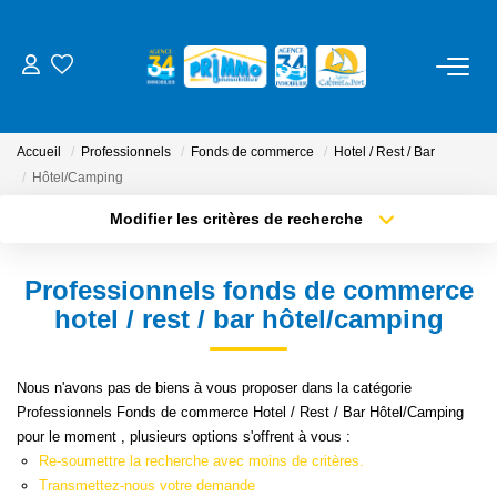
ACHETER
Accueil
Professionnels
Fonds de commerce
Hotel / Rest / Bar
LOUER
Hôtel/Camping
Modifier les critères de recherche
Type de transaction
Localisation
ESTIMER
Acheter
Localisation
Professionnels fonds de commerce
Type de bien
NOS SERVICES
Sélectionnez...
Surface min
hotel / rest / bar hôtel/camping
Gestion
Plus de critères
Budget max
Nous n'avons pas de biens à vous proposer dans la catégorie
Syndic
Professionnels Fonds de commerce Hotel / Rest / Bar Hôtel/Camping
Créer une alerte
pour le moment , plusieurs options s'offrent à vous :
Location Cure / Vacances
Re-soumettre la recherche avec moins de critères.
Transmettez-nous votre demande