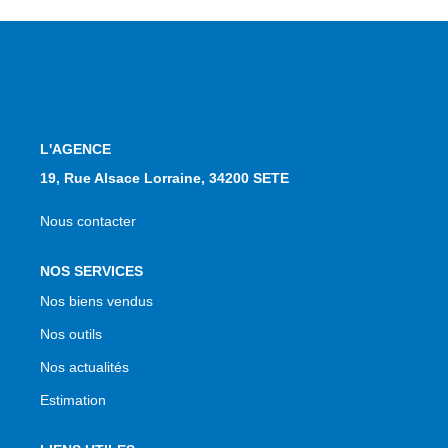
NOS AGENCES
Qui Sommes Nous
Notre Équipe
Nos Actualités
L'AGENCE
Avis Clients
19, Rue Alsace Lorraine, 34200 SETE
Nous contacter
CONTACT
NOS SERVICES
EN
Nos biens vendus
Nos outils
Nos actualités
Estimation