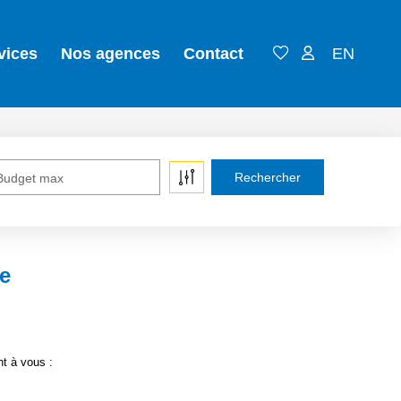
vices
Nos agences
Contact
EN
Budget max
e
nt à vous :