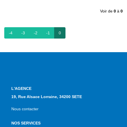
NOS AGENCES
Voir de
0
à
0
Qui Sommes Nous
Notre Équipe
-4
-3
-2
-1
0
Nos Actualités
Avis Clients
CONTACT
EN
L'AGENCE
19, Rue Alsace Lorraine, 34200 SETE
Nous contacter
NOS SERVICES