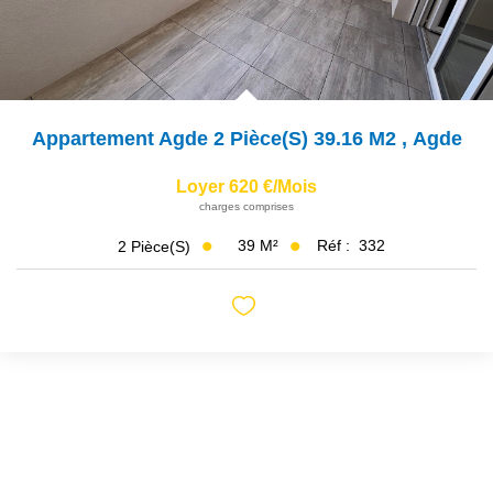
Appartement Agde 2 Pièce(s) 39.16 M2
,
Agde
Loyer 620 €/mois
charges comprises
39
M²
Réf :
332
2
Pièce(s)