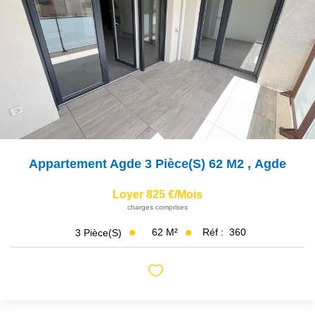
NOS AGENCES
Qui Sommes Nous
Notre Équipe
Nos Actualités
Avis Clients
Appartement Agde 3 Pièce(s) 62 M2
,
Agde
CONTACT
Loyer 825 €/mois
EN
charges comprises
62
M²
Réf :
360
3
Pièce(s)