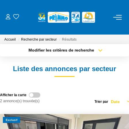
ACHETER
Accueil
Recherche par secteur
Résultats
LOUER
Modifier les critères de recherche
Type de transaction
Localisation
Acheter
Localisation
ESTIMER
Liste des annonces par secteur
Type de bien
Sélectionnez...
Surface min
NOS SERVICES
Plus de critères
Budget max
Gestion
Afficher la carte
2 annonce(s) trouvée(s)
Trier par
Créer une alerte
Syndic
Location Cure / Vacances
Exclusif