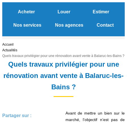
Acheter
Louer
Estimer
Nos services
Nos agences
Contact
ACHETER
Accueil
Actualités
en
Quels travaux privilégier pour une rénovation avant vente à Balaruc-les-Bains ?
LOUER
Quels travaux privilégier pour une
rénovation avant vente à Balaruc-les-
ESTIMER
Bains ?
NOS SERVICES
Gestion
Avant de mettre un bien sur le
Syndic
Partager sur :
marché, l’objectif n’est pas de
Location Cure / Vacances