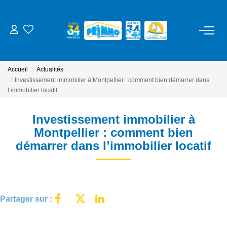
ACHETER
Accueil
Actualités
LOUER
Investissement immobilier à Montpellier : comment bien démarrer dans
l’immobilier locatif
ESTIMER
Investissement immobilier à
Montpellier : comment bien
NOS SERVICES
démarrer dans l’immobilier locatif
Gestion
Syndic
Partager sur :
Location Cure / Vacances