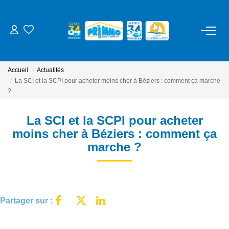
ACHETER
Accueil
Actualités
LOUER
La SCI et la SCPI pour acheter moins cher à Béziers : comment ça marche
?
ESTIMER
La SCI et la SCPI pour acheter
moins cher à Béziers : comment ça
NOS SERVICES
marche ?
Gestion
Syndic
Partager sur :
Location Cure / Vacances