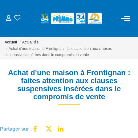
ACHETER
Accueil
Actualités
LOUER
Achat d'une maison à Frontignan : faites attention aux clauses
suspensives insérées dans le compromis de vente
ESTIMER
Achat d'une maison à Frontignan :
faites attention aux clauses
NOS SERVICES
suspensives insérées dans le
compromis de vente
Gestion
Syndic
Location Cure / Vacances
Partager sur :