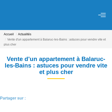
ACHETER
Accueil
Actualités
LOUER
Vente d'un appartement à Balaruc-les-Bains : astuces pour vendre vite et
plus cher
ESTIMER
Vente d'un appartement à Balaruc-
les-Bains : astuces pour vendre vite
NOS SERVICES
et plus cher
Gestion
Syndic
Location Cure / Vacances
Partager sur :