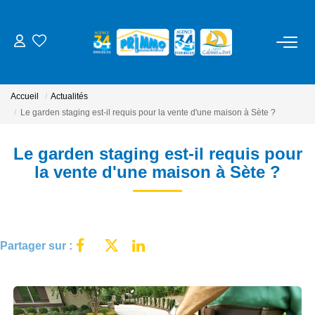
ACHETER
Accueil
Actualités
LOUER
Le garden staging est-il requis pour la vente d'une maison à Sète ?
Le garden staging est-il requis pour
ESTIMER
la vente d'une maison à Sète ?
NOS SERVICES
Gestion
Partager sur :
Syndic
Location Cure / Vacances