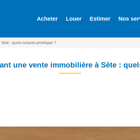
Acheter
Louer
Estimer
Nos ser
Sète : quels isolants privilégier ?
ant une vente immobilière à Sète : quels