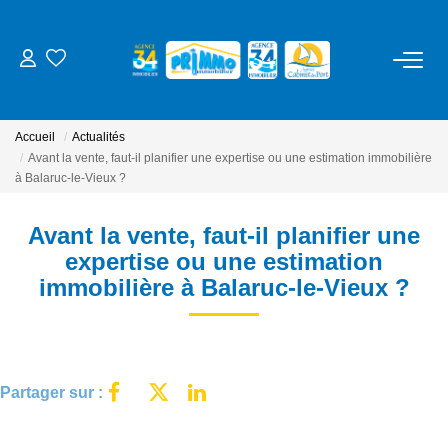
ACHETER
Accueil
Actualités
LOUER
Avant la vente, faut-il planifier une expertise ou une estimation immobilière
à Balaruc-le-Vieux ?
ESTIMER
Avant la vente, faut-il planifier une
expertise ou une estimation
NOS SERVICES
immobilière à Balaruc-le-Vieux ?
Gestion
Syndic
Partager sur :
Location Cure / Vacances