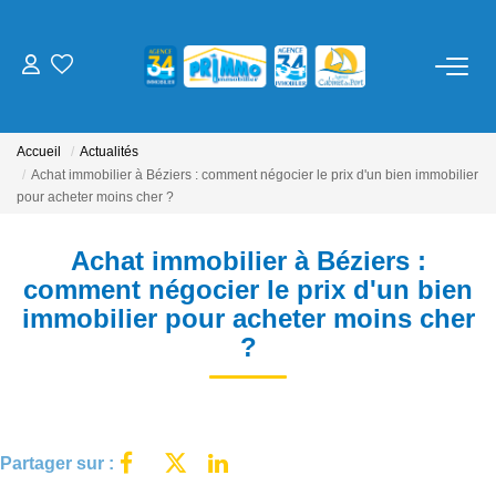
ACHETER
Accueil
Actualités
LOUER
Achat immobilier à Béziers : comment négocier le prix d'un bien immobilier
pour acheter moins cher ?
ESTIMER
Achat immobilier à Béziers :
comment négocier le prix d'un bien
NOS SERVICES
immobilier pour acheter moins cher
?
Gestion
Syndic
Location Cure / Vacances
Partager sur :