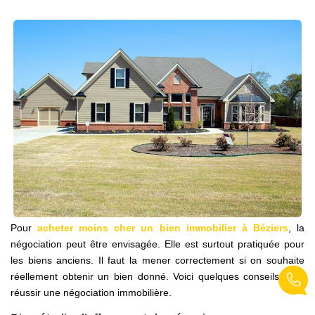
NOS AGENCES
Qui Sommes Nous
Notre Équipe
Nos Actualités
Avis Clients
CONTACT
EN
Pour
acheter moins cher un bien immobilier à Béziers
, la
négociation peut être envisagée. Elle est surtout pratiquée pour
les biens anciens. Il faut la mener correctement si on souhaite
réellement obtenir un bien donné. Voici quelques conseils pour
réussir une négociation immobilière.