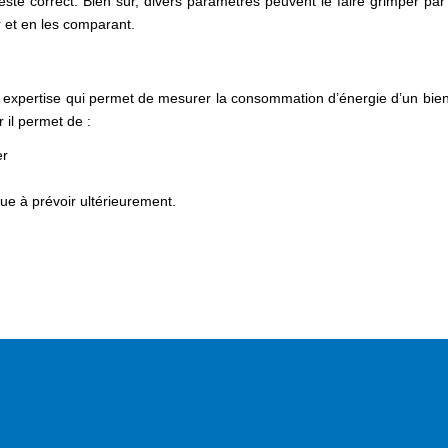
reste correct. Bien sûr, divers paramètres peuvent le faire grimper par 
r et en les comparant.
expertise qui permet de mesurer la consommation d’énergie d’un bien 
 il permet de :
er
ue à prévoir ultérieurement.