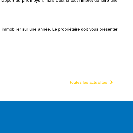
rapport au prix moyen, mais c’est là tout l’intérêt de faire une
immobilier sur une année. Le propriétaire doit vous présenter
toutes les actualités