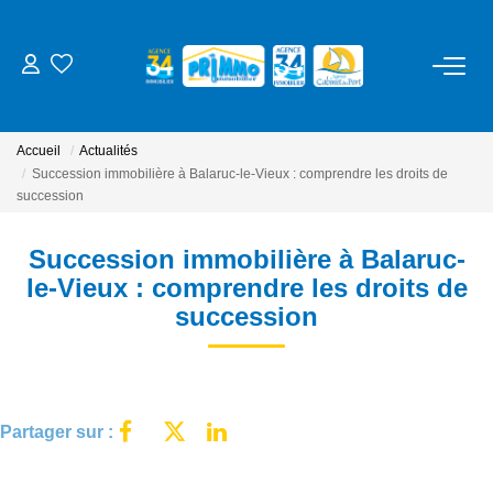
ACHETER
Accueil
Actualités
LOUER
Succession immobilière à Balaruc-le-Vieux : comprendre les droits de
succession
ESTIMER
Succession immobilière à Balaruc-
le-Vieux : comprendre les droits de
NOS SERVICES
succession
Gestion
Syndic
Partager sur :
Location Cure / Vacances