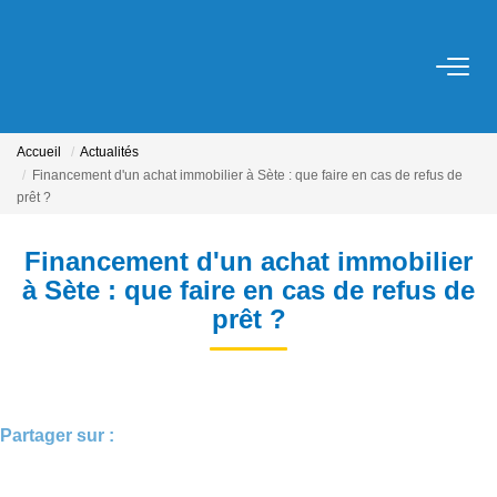
ACHETER
Accueil
Actualités
LOUER
Financement d'un achat immobilier à Sète : que faire en cas de refus de
prêt ?
ESTIMER
Financement d'un achat immobilier
à Sète : que faire en cas de refus de
NOS SERVICES
prêt ?
Gestion
Syndic
Location Cure / Vacances
Partager sur :