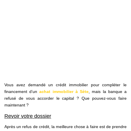
NOS AGENCES
Qui Sommes Nous
Notre Équipe
Nos Actualités
Avis Clients
CONTACT
EN
Vous avez demandé un crédit immobilier pour compléter le
financement d’un
achat immobilier à Sète
, mais la banque a
refusé de vous accorder le capital ? Que pouvez-vous faire
maintenant ?
Revoir votre dossier
Après un refus de crédit, la meilleure chose à faire est de prendre