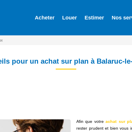
Acheter
Louer
Estimer
Nos ser
ux
ils pour un achat sur plan à Balaruc-le
Afin que votre
achat sur pl
rester prudent et bien vous i