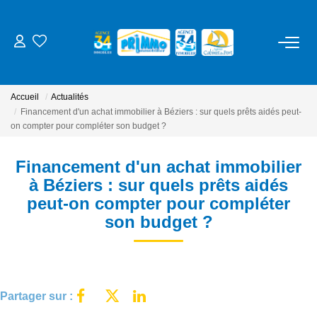
ACHETER
Accueil
Actualités
LOUER
Financement d'un achat immobilier à Béziers : sur quels prêts aidés peut-
on compter pour compléter son budget ?
ESTIMER
Financement d'un achat immobilier
à Béziers : sur quels prêts aidés
NOS SERVICES
peut-on compter pour compléter
son budget ?
Gestion
Syndic
Location Cure / Vacances
Partager sur :