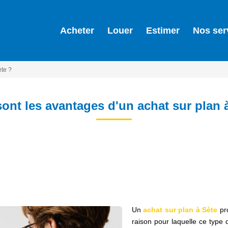
Acheter
Louer
Estimer
Nos ser
ète ?
ont les avantages d'un achat sur plan 
Un
achat sur plan à Sète
pro
raison pour laquelle ce type 