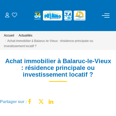
ACHETER
Accueil
Actualités
LOUER
Achat immobilier à Balaruc-le-Vieux : résidence principale ou
investissement locatif ?
ESTIMER
Achat immobilier à Balaruc-le-Vieux
: résidence principale ou
NOS SERVICES
investissement locatif ?
Gestion
Syndic
Partager sur :
Location Cure / Vacances