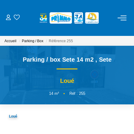
ACHETER
Accueil
Parking / Box
Référence 255
LOUER
Parking / box Sete 14 m2
,
Sete
ESTIMER
Loué
NOS SERVICES
14
m²
•
Réf : 255
Gestion
Syndic
Loué
Location Cure / Vacances