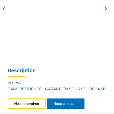
NOS AGENCES
Qui Sommes Nous
Notre Équipe
Nos Actualités
Avis Clients
CONTACT
Description
EN
Réf : 255
DANS RESIDENCE - GARAGE EN SOUS SOL DE 14 M²
.
Nos honoraires
Nous contacter