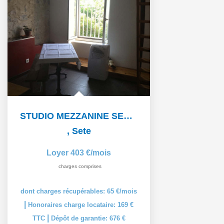
STUDIO MEZZANINE SETE - 1 pièce(s) - 19 m2
,
Sete
Loyer 403 €/mois
charges comprises
dont charges récupérables: 65 €/mois
|
Honoraires charge locataire: 169 €
|
TTC
Dépôt de garantie: 676 €