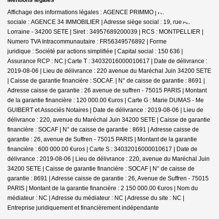
Affichage des informations légales : AGENCE PRIMMO | Raison
sociale : AGENCE 34 IMMOBILIER | Adresse siège social : 19, rue Alsace
Lorraine - 34200 SETE | Siret : 34957689200039 | RCS : MONTPELLIER |
Numero TVA Intracommunautaire : FR56349576892 | Forme
juridique : Société par actions simplifiée | Capital social : 150 636 |
Assurance RCP : NC |
Carte T : 34032016000010617 | Date de délivrance :
2019-08-06 | Lieu de délivrance : 220 avenue du Maréchal Juin 34200 SETE
| Caisse de garantie financière : SOCAF. | N° de caisse de garantie : 8691 |
Adresse caisse de garantie : 26 avenue de suffren - 75015 PARIS | Montant
de la garantie financière : 120 000.00 €uros | Carte G : Marie DUMAS - Me
GUIBERT et Associés Notaires | Date de délivrance : 2019-08-06 | Lieu de
délivrance : 220, avenue du Maréchal Juin 34200 SETE | Caisse de garantie
financière : SOCAF | N° de caisse de garantie : 8691 | Adresse caisse de
garantie : 26, avenue de Suffren - 75015 PARIS | Montant de la garantie
financière : 600 000.00 €uros | Carte S : 34032016000010617 | Date de
délivrance : 2019-08-06 | Lieu de délivrance : 220, avenue du Maréchal Juin
34200 SETE | Caisse de garantie financière : SOCAF | N° de caisse de
garantie : 8691 | Adresse caisse de garantie : 26, Avenue de Suffren - 75015
PARIS | Montant de la garantie financière : 2 150 000.00 €uros | Nom du
médiateur : NC | Adresse du médiateur : NC | Adresse du site : NC |
Entreprise juridiquement et financièrement indépendante