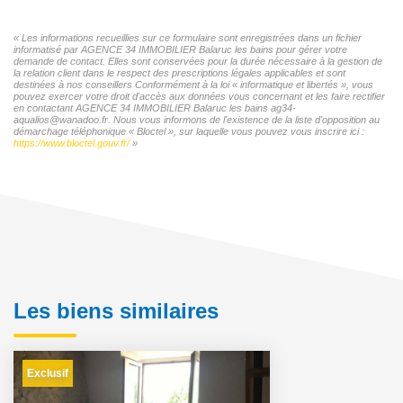
« Les informations recueillies sur ce formulaire sont enregistrées dans un fichier
informatisé par AGENCE 34 IMMOBILIER Balaruc les bains pour gérer votre
demande de contact. Elles sont conservées pour la durée nécessaire à la gestion de
la relation client dans le respect des prescriptions légales applicables et sont
destinées à nos conseillers Conformément à la loi « informatique et libertés », vous
pouvez exercer votre droit d'accès aux données vous concernant et les faire rectifier
en contactant AGENCE 34 IMMOBILIER Balaruc les bains ag34-
aqualios@wanadoo.fr. Nous vous informons de l'existence de la liste d'opposition au
démarchage téléphonique « Bloctel », sur laquelle vous pouvez vous inscrire ici :
https://www.bloctel.gouv.fr/
»
Les biens similaires
Exclusif