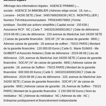
Affichage des informations légales : AGENCE PRIMMO | Raison
sociale : AGENCE 34 IMMOBILIER | Adresse siège social : 19, rue Alsace
Lorraine - 34200 SETE | Siret : 34957689200039 | RCS : MONTPELLIER |
Numero TVA Intracommunautaire : FR56349576892 | Forme
juridique : Société par actions simplifiée | Capital social : 150 636 |
Assurance RCP : NC |
Carte T : 34032016000010617 | Date de délivrance :
2019-08-06 | Lieu de délivrance : 220 avenue du Maréchal Juin 34200 SETE
| Caisse de garantie financière : SOCAF. | N° de caisse de garantie : 8691 |
Adresse caisse de garantie : 26 avenue de suffren - 75015 PARIS | Montant
de la garantie financière : 120 000.00 €uros | Carte G : Marie DUMAS - Me
GUIBERT et Associés Notaires | Date de délivrance : 2019-08-06 | Lieu de
délivrance : 220, avenue du Maréchal Juin 34200 SETE | Caisse de garantie
financière : SOCAF | N° de caisse de garantie : 8691 | Adresse caisse de
garantie : 26, avenue de Suffren - 75015 PARIS | Montant de la garantie
financière : 600 000.00 €uros | Carte S : 34032016000010617 | Date de
délivrance : 2019-08-06 | Lieu de délivrance : 220, avenue du Maréchal Juin
34200 SETE | Caisse de garantie financière : SOCAF | N° de caisse de
garantie : 8691 | Adresse caisse de garantie : 26, Avenue de Suffren - 75015
PARIS | Montant de la garantie financière : 2 150 000.00 €uros | Nom du
médiateur : NC | Adresse du médiateur : NC | Adresse du site : NC |
Entreprise juridiquement et financièrement indépendante