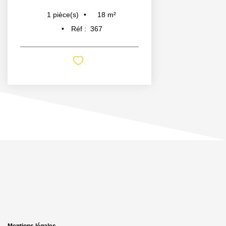
18
m²
1
pièce(s)
Réf :
367
Mentions légales