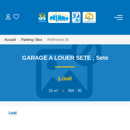
ACHETER
Accueil
Parking / Box
Référence 35
LOUER
GARAGE A LOUER SETE
,
Sete
ESTIMER
Loué
NOS SERVICES
15
m²
•
Réf : 35
Gestion
Syndic
Loué
Location Cure / Vacances