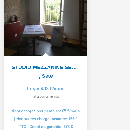
STUDIO MEZZANINE SETE - 1 pièce(s) - 19 m2
,
Sete
Loyer 403 €/mois
charges comprises
dont charges récupérables: 65 €/mois
|
Honoraires charge locataire: 169 €
|
TTC
Dépôt de garantie: 676 €