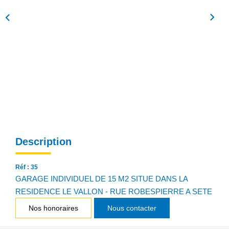
NOS AGENCES
Qui Sommes Nous
Notre Équipe
Nos Actualités
Avis Clients
CONTACT
Description
EN
Réf : 35
GARAGE INDIVIDUEL DE 15 M2 SITUE DANS LA
RESIDENCE LE VALLON - RUE ROBESPIERRE A SETE
Nos honoraires
Nous contacter