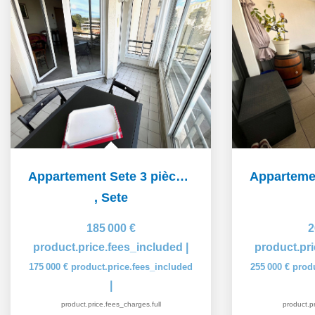
Appartement Sete 3 pièce(s) 63 m2
,
Sete
185 000 €
2
product.price.fees_included
|
product.pr
175 000 €
product.price.fees_included
255 000 €
prod
|
product.price.fees_charges.full
product.pr