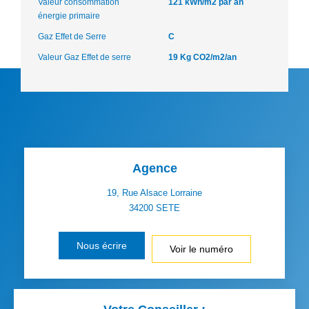
Valeur consommation
121 kWh/m2 par an
énergie primaire
Gaz Effet de Serre
C
Valeur Gaz Effet de serre
19 Kg CO2/m2/an
Agence
19, Rue Alsace Lorraine
34200
SETE
Nous écrire
Voir le numéro