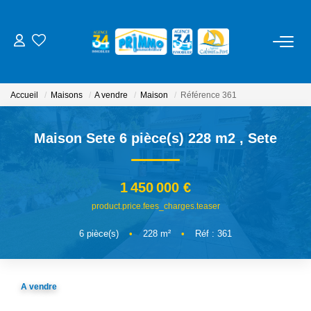
ACHETER
Accueil
Maisons
A vendre
Maison
Référence 361
LOUER
Maison Sete 6 pièce(s) 228 m2
,
Sete
ESTIMER
1 450 000 €
NOS SERVICES
product.price.fees_charges.teaser
Gestion
6
pièce(s)
•
228
m²
•
Réf : 361
Syndic
Location Cure / Vacances
A vendre