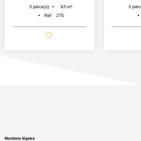
63
m²
3
pièce(s)
3
pièc
Réf :
275
Mentions légales