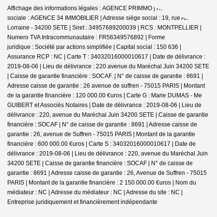
Affichage des informations légales : AGENCE PRIMMO | Raison
sociale : AGENCE 34 IMMOBILIER | Adresse siège social : 19, rue Alsace
Lorraine - 34200 SETE | Siret : 34957689200039 | RCS : MONTPELLIER |
Numero TVA Intracommunautaire : FR56349576892 | Forme
juridique : Société par actions simplifiée | Capital social : 150 636 |
Assurance RCP : NC |
Carte T : 34032016000010617 | Date de délivrance :
2019-08-06 | Lieu de délivrance : 220 avenue du Maréchal Juin 34200 SETE
| Caisse de garantie financière : SOCAF. | N° de caisse de garantie : 8691 |
Adresse caisse de garantie : 26 avenue de suffren - 75015 PARIS | Montant
de la garantie financière : 120 000.00 €uros | Carte G : Marie DUMAS - Me
GUIBERT et Associés Notaires | Date de délivrance : 2019-08-06 | Lieu de
délivrance : 220, avenue du Maréchal Juin 34200 SETE | Caisse de garantie
financière : SOCAF | N° de caisse de garantie : 8691 | Adresse caisse de
garantie : 26, avenue de Suffren - 75015 PARIS | Montant de la garantie
financière : 600 000.00 €uros | Carte S : 34032016000010617 | Date de
délivrance : 2019-08-06 | Lieu de délivrance : 220, avenue du Maréchal Juin
34200 SETE | Caisse de garantie financière : SOCAF | N° de caisse de
garantie : 8691 | Adresse caisse de garantie : 26, Avenue de Suffren - 75015
PARIS | Montant de la garantie financière : 2 150 000.00 €uros | Nom du
médiateur : NC | Adresse du médiateur : NC | Adresse du site : NC |
Entreprise juridiquement et financièrement indépendante