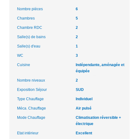
Nombre pièces
6
Chambres
5
Chambre RDC
2
Salle(s) de bains
2
Salle(s) d'eau
1
WC
3
Cuisine
Indépendante, aménagée et
équipée
Nombre niveaux
2
Exposition Séjour
SUD
Type Chauffage
Individuel
Méca. Chauffage
Air pulsé
Mode Chauffage
Climatisation réversible +
électrique
Etat intérieur
Excellent