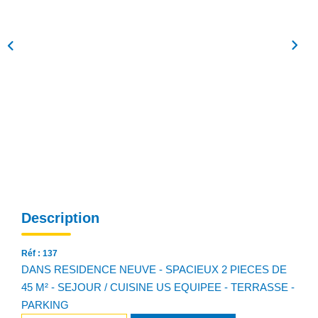
NOS AGENCES
Qui Sommes Nous
Notre Équipe
Nos Actualités
Avis Clients
CONTACT
EN
Description
Réf : 137
DANS RESIDENCE NEUVE - SPACIEUX 2 PIECES DE
45 M² - SEJOUR / CUISINE US EQUIPEE - TERRASSE -
PARKING