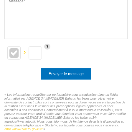
Message*
Envoyer le message
« Les informations recueillies sur ce formulaire sont enregistrées dans un fichier
informatisé par AGENCE 34 IMMOBILIER Balaruc les bains pour gérer votre
demande de contact. Elles sont conservées pour la durée nécessaire à la gestion de
la relation client dans le respect des prescriptions légales applicables et sont
destinées à nos conseillers Conformément à la loi « informatique et libertés », vous
pouvez exercer votre droit d'accès aux données vous concernant et les faire rectifier
en contactant AGENCE 34 IMMOBILIER Balaruc les bains ag34-
aqualios@wanadoo.fr. Nous vous informons de l'existence de la liste d'opposition au
démarchage téléphonique « Bloctel », sur laquelle vous pouvez vous inscrire ici :
https://www.bloctel.gouv.fr/
»