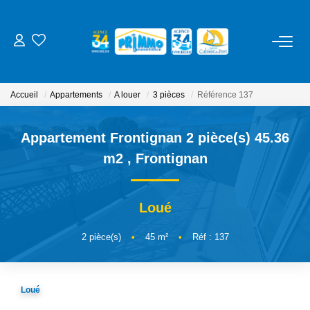
ACHETER
Accueil
Appartements
A louer
3 pièces
Référence 137
LOUER
Appartement Frontignan 2 pièce(s) 45.36
ESTIMER
m2
,
Frontignan
NOS SERVICES
Loué
Gestion
2
pièce(s)
•
45
m²
•
Réf : 137
Syndic
Location Cure / Vacances
Loué