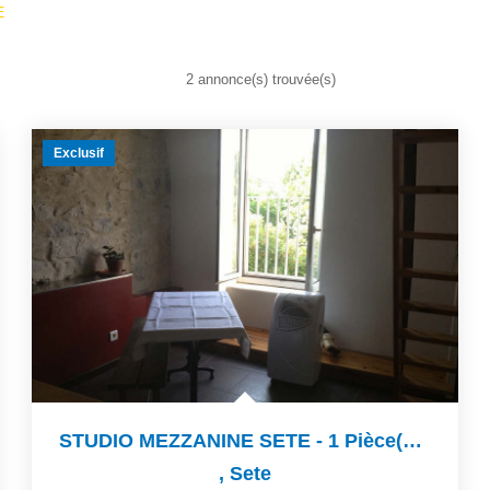
E
2 annonce(s) trouvée(s)
Exclusif
STUDIO MEZZANINE SETE - 1 Pièce(s) - 19 M2
,
Sete