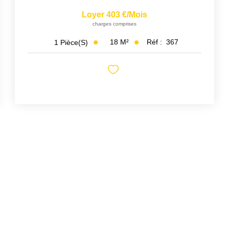
Loyer 403 €/mois
charges comprises
18
M²
Réf :
367
1
Pièce(s)