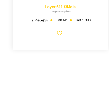
Loyer 611 €/mois
charges comprises
38
M²
Réf :
903
2
Pièce(s)