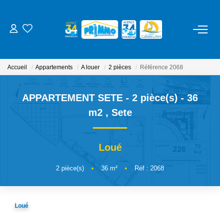
ACHETER
Accueil
Appartements
A louer
2 pièces
Référence 2068
LOUER
APPARTEMENT SETE - 2 pièce(s) - 36
ESTIMER
m2
,
Sete
NOS SERVICES
Loué
Gestion
2
pièce(s)
•
36
m²
•
Réf : 2068
Syndic
Location Cure / Vacances
Loué