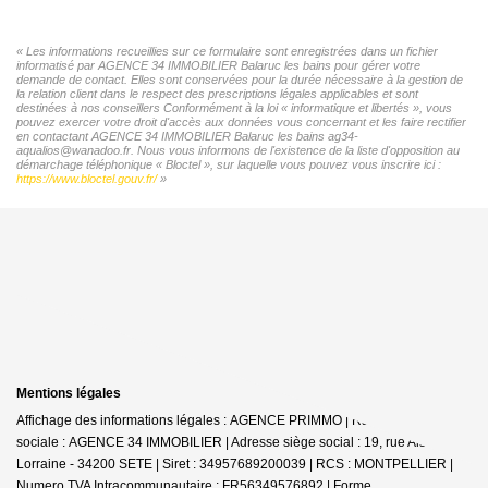
« Les informations recueillies sur ce formulaire sont enregistrées dans un fichier
informatisé par AGENCE 34 IMMOBILIER Balaruc les bains pour gérer votre
demande de contact. Elles sont conservées pour la durée nécessaire à la gestion de
la relation client dans le respect des prescriptions légales applicables et sont
destinées à nos conseillers Conformément à la loi « informatique et libertés », vous
pouvez exercer votre droit d'accès aux données vous concernant et les faire rectifier
en contactant AGENCE 34 IMMOBILIER Balaruc les bains ag34-
aqualios@wanadoo.fr. Nous vous informons de l'existence de la liste d'opposition au
démarchage téléphonique « Bloctel », sur laquelle vous pouvez vous inscrire ici :
https://www.bloctel.gouv.fr/
»
Mentions légales
Affichage des informations légales : AGENCE PRIMMO | Raison
sociale : AGENCE 34 IMMOBILIER | Adresse siège social : 19, rue Alsace
Lorraine - 34200 SETE | Siret : 34957689200039 | RCS : MONTPELLIER |
Numero TVA Intracommunautaire : FR56349576892 | Forme