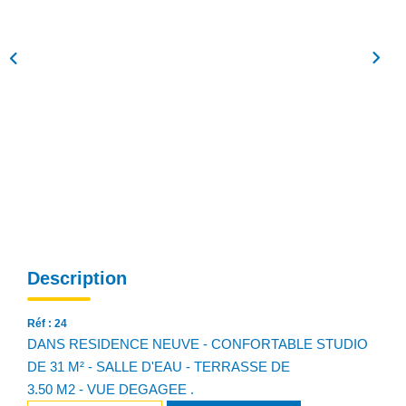
NOS AGENCES
Qui Sommes Nous
Notre Équipe
Nos Actualités
Avis Clients
CONTACT
EN
Description
Réf : 24
DANS RESIDENCE NEUVE - CONFORTABLE STUDIO
DE 31 M² - SALLE D'EAU - TERRASSE DE
3.50 M2 - VUE DEGAGEE .