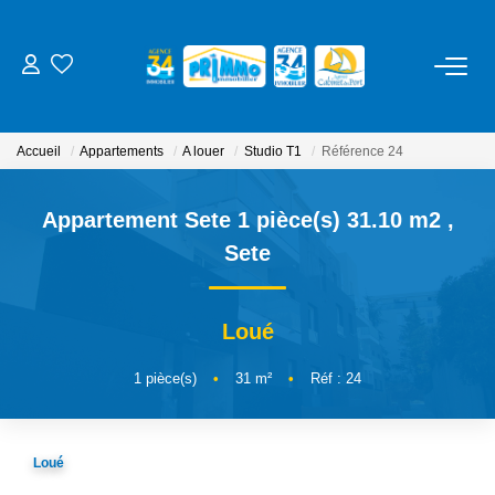
ACHETER
Accueil
Appartements
A louer
Studio T1
Référence 24
LOUER
Appartement Sete 1 pièce(s) 31.10 m2
,
ESTIMER
Sete
NOS SERVICES
Loué
Gestion
1
pièce(s)
•
31
m²
•
Réf : 24
Syndic
Location Cure / Vacances
Loué