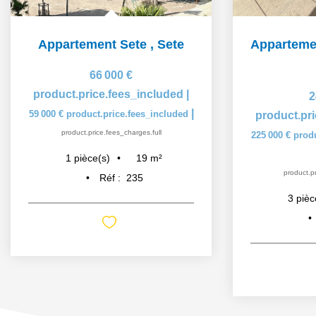
Appartement Sete
,
Sete
66 000 €
product.price.fees_included
|
2
|
59 000 €
product.price.fees_included
product.pr
product.price.fees_charges.full
225 000 €
prod
19
m²
1
pièce(s)
product.pr
Réf :
235
3
pièc