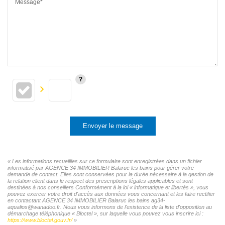
Message*
Envoyer le message
« Les informations recueillies sur ce formulaire sont enregistrées dans un fichier
informatisé par AGENCE 34 IMMOBILIER Balaruc les bains pour gérer votre
demande de contact. Elles sont conservées pour la durée nécessaire à la gestion de
la relation client dans le respect des prescriptions légales applicables et sont
destinées à nos conseillers Conformément à la loi « informatique et libertés », vous
pouvez exercer votre droit d'accès aux données vous concernant et les faire rectifier
en contactant AGENCE 34 IMMOBILIER Balaruc les bains ag34-
aqualios@wanadoo.fr. Nous vous informons de l'existence de la liste d'opposition au
démarchage téléphonique « Bloctel », sur laquelle vous pouvez vous inscrire ici :
https://www.bloctel.gouv.fr/
»