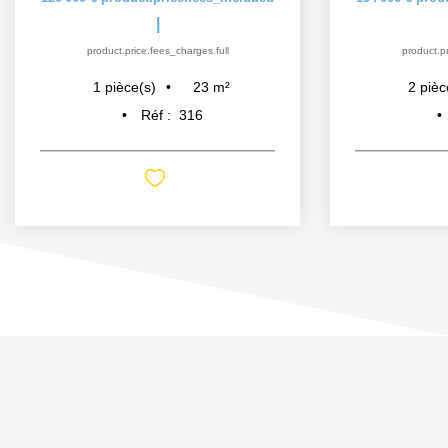
|
product.price.fees_charges.full
product.pr
23
m²
1
pièce(s)
2
pièc
Réf :
316