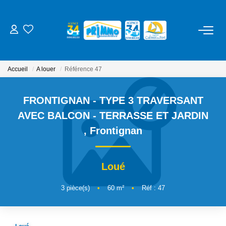
ACHETER
Accueil
A louer
Référence 47
LOUER
FRONTIGNAN - TYPE 3 TRAVERSANT
ESTIMER
AVEC BALCON - TERRASSE ET JARDIN
,
Frontignan
NOS SERVICES
Loué
Gestion
Syndic
3
pièce(s)
•
60
m²
•
Réf : 47
Location Cure / Vacances