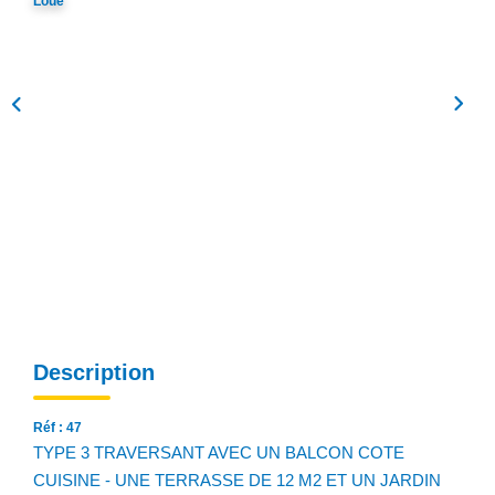
Loué
NOS AGENCES
Qui Sommes Nous
Notre Équipe
Nos Actualités
Avis Clients
CONTACT
EN
Description
Réf : 47
TYPE 3 TRAVERSANT AVEC UN BALCON COTE
CUISINE - UNE TERRASSE DE 12 M2 ET UN JARDIN