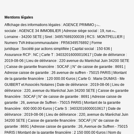
Mentions légales
Affichage des informations légales : AGENCE PRIMMO | Raison
sociale : AGENCE 34 IMMOBILIER | Adresse siège social : 19, rue Alsace
Lorraine - 34200 SETE | Siret : 34957689200039 | RCS : MONTPELLIER |
Numero TVA Intracommunautaire : FR56349576892 | Forme
juridique : Société par actions simplifiée | Capital social : 150 636 |
Assurance RCP : NC |
Carte T : 34032016000010617 | Date de délivrance :
2019-08-06 | Lieu de délivrance : 220 avenue du Maréchal Juin 34200 SETE
| Caisse de garantie financière : SOCAF. | N° de caisse de garantie : 8691 |
Adresse caisse de garantie : 26 avenue de suffren - 75015 PARIS | Montant
de la garantie financière : 120 000.00 €uros | Carte G : Marie DUMAS - Me
GUIBERT et Associés Notaires | Date de délivrance : 2019-08-06 | Lieu de
délivrance : 220, avenue du Maréchal Juin 34200 SETE | Caisse de garantie
financière : SOCAF | N° de caisse de garantie : 8691 | Adresse caisse de
garantie : 26, avenue de Suffren - 75015 PARIS | Montant de la garantie
financière : 600 000.00 €uros | Carte S : 34032016000010617 | Date de
délivrance : 2019-08-06 | Lieu de délivrance : 220, avenue du Maréchal Juin
34200 SETE | Caisse de garantie financière : SOCAF | N° de caisse de
garantie : 8691 | Adresse caisse de garantie : 26, Avenue de Suffren - 75015
PARIS | Montant de la garantie financière : 2 150 000.00 €uros | Nom du