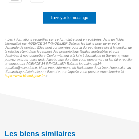
Envoyer le message
« Les informations recueillies sur ce formulaire sont enregistrées dans un fichier
informatisé par AGENCE 34 IMMOBILIER Balaruc les bains pour gérer votre
demande de contact. Elles sont conservées pour la durée nécessaire à la gestion de
la relation client dans le respect des prescriptions légales applicables et sont
destinées à nos conseillers Conformément à la loi « informatique et libertés », vous
pouvez exercer votre droit d'accès aux données vous concernant et les faire rectifier
en contactant AGENCE 34 IMMOBILIER Balaruc les bains ag34-
aqualios@wanadoo.fr. Nous vous informons de l'existence de la liste d'opposition au
démarchage téléphonique « Bloctel », sur laquelle vous pouvez vous inscrire ici :
https://www.bloctel.gouv.fr/
»
Les biens similaires