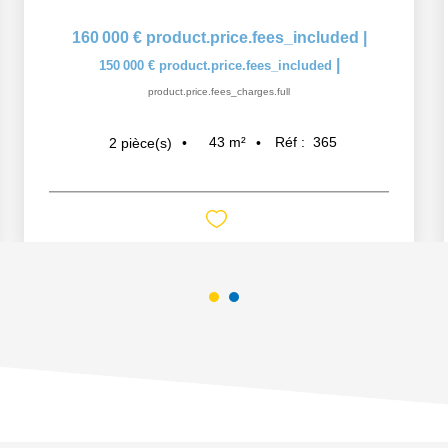
160 000 €
product.price.fees_included
|
|
150 000 €
product.price.fees_included
product.price.fees_charges.full
43
m²
Réf :
365
2
pièce(s)