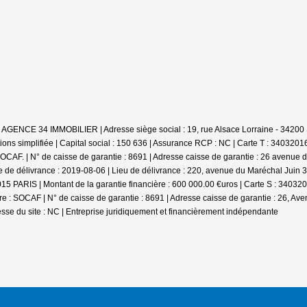
: AGENCE 34 IMMOBILIER | Adresse siège social : 19, rue Alsace Lorraine - 342
ns simplifiée | Capital social : 150 636 | Assurance RCP : NC |
Carte T : 34032016
CAF. | N° de caisse de garantie : 8691 | Adresse caisse de garantie : 26 avenue de
 de délivrance : 2019-08-06 | Lieu de délivrance : 220, avenue du Maréchal Juin 
5015 PARIS | Montant de la garantie financière : 600 000.00 €uros | Carte S : 3403
: SOCAF | N° de caisse de garantie : 8691 | Adresse caisse de garantie : 26, Aven
sse du site : NC |
Entreprise juridiquement et financièrement indépendante