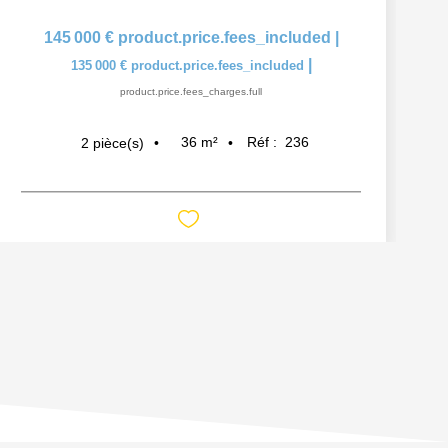
145 000 €
product.price.fees_included
|
|
135 000 €
product.price.fees_included
product.price.fees_charges.full
36
m²
Réf :
236
2
pièce(s)