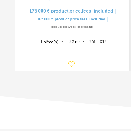
175 000 €
product.price.fees_included
|
|
165 000 €
product.price.fees_included
product.price.fees_charges.full
22
m²
Réf :
314
1
pièce(s)