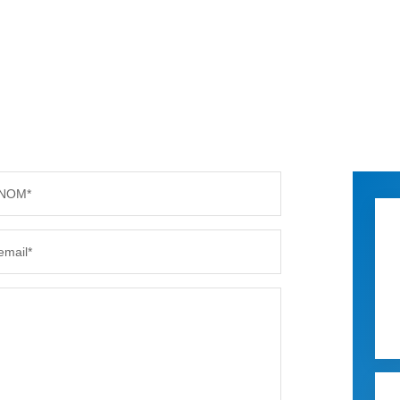
NOM*
email*