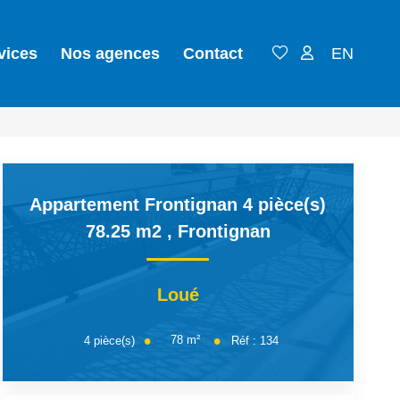
vices
Nos agences
Contact
EN
Appartement Frontignan 4 pièce(s)
78.25 m2
,
Frontignan
Loué
78
m²
4
pièce(s)
Réf :
134