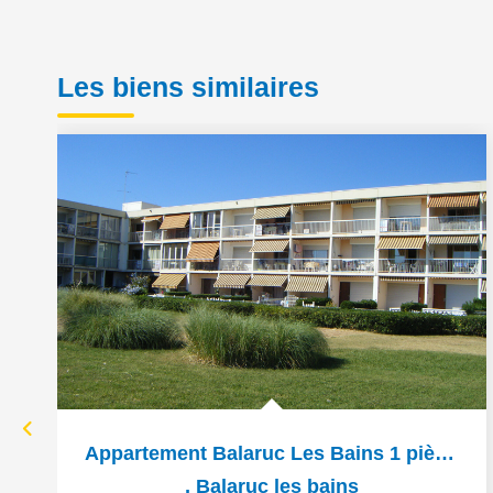
Les biens similaires
Appartement Balaruc Les Bains 1 pièce(s) 22 m2
,
Balaruc les bains