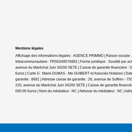
Mentions légales
Affichage des informations légales : AGENCE PRIMMO | Raison sociale 
Intracommunautaire : FR56349576892 | Forme juridique : Société par actio
avenue du Maréchal Juin 34200 SETE | Caisse de garantie financière : SO
€uros | Carte G : Marie DUMAS - Me GUIBERT et Associés Notaires | Date
garantie : 8691 | Adresse caisse de garantie : 26, avenue de Suffren - 7
220, avenue du Maréchal Juin 34200 SETE | Caisse de garantie financière 
000.00 €uros | Nom du médiateur : NC | Adresse du médiateur : NC | Adre