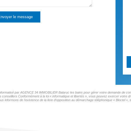
nvoyer le message
er informatisé par AGENCE 34 IMMOBILIER Balaruc les bains pour gérer votre demande de conta
os conseillers Conformément à la loi « informatique et libertés », vous pouvez exercer votre d
ormons de l'existence de la liste d'opposition au démarchage téléphonique « Bloctel », sur