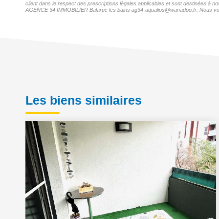
client dans le respect des prescriptions légales applicables et sont destinées à n
AGENCE 34 IMMOBILIER Balaruc les bains ag34-aqualios@wanadoo.fr. Nous vous inf
Les biens similaires