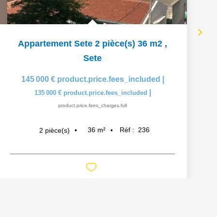
Appartement Sete 2 pièce(s) 36 m2
,
Sete
145 000 €
product.price.fees_included
|
|
135 000 €
product.price.fees_included
product.price.fees_charges.full
36
m²
Réf :
236
2
pièce(s)