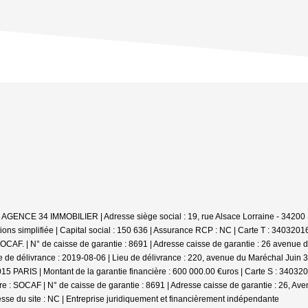
: AGENCE 34 IMMOBILIER | Adresse siège social : 19, rue Alsace Lorraine - 342
ns simplifiée | Capital social : 150 636 | Assurance RCP : NC |
Carte T : 34032016
CAF. | N° de caisse de garantie : 8691 | Adresse caisse de garantie : 26 avenue de
 de délivrance : 2019-08-06 | Lieu de délivrance : 220, avenue du Maréchal Juin 
5015 PARIS | Montant de la garantie financière : 600 000.00 €uros | Carte S : 3403
: SOCAF | N° de caisse de garantie : 8691 | Adresse caisse de garantie : 26, Aven
sse du site : NC |
Entreprise juridiquement et financièrement indépendante