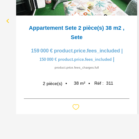
Appartement Sete 2 pièce(s) 38 m2
,
Sete
159 000 €
product.price.fees_included
|
|
150 000 €
product.price.fees_included
product.price.fees_charges.full
38
m²
Réf :
311
2
pièce(s)