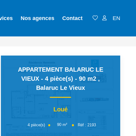
vices
Nos agences
Contact
EN
APPARTEMENT BALARUC LE
VIEUX - 4 pièce(s) - 90 m2
,
Balaruc Le Vieux
Loué
90
m²
4
pièce(s)
Réf :
2193