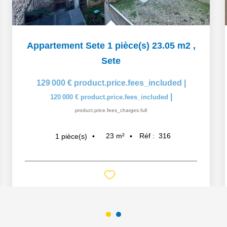
Appartement Sete 1 pièce(s) 23.05 m2
,
Sete
129 000 €
product.price.fees_included
|
|
120 000 €
product.price.fees_included
product.price.fees_charges.full
23
m²
Réf :
316
1
pièce(s)