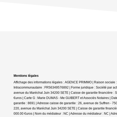
Mentions légales
Affichage des informations légales : AGENCE PRIMMO | Raison sociale 
Intracommunautaire : FR56349576892 | Forme juridique : Société par actio
avenue du Maréchal Juin 34200 SETE | Caisse de garantie financière : SO
€uros | Carte G : Marie DUMAS - Me GUIBERT et Associés Notaires | Date
garantie : 8691 | Adresse caisse de garantie : 26, avenue de Suffren - 7
220, avenue du Maréchal Juin 34200 SETE | Caisse de garantie financière 
000.00 €uros | Nom du médiateur : NC | Adresse du médiateur : NC | Adre