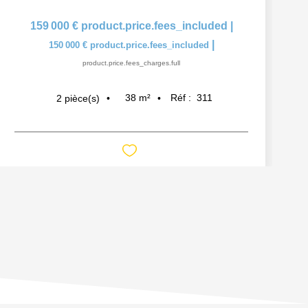
159 000 €
product.price.fees_included
|
|
150 000 €
product.price.fees_included
product.price.fees_charges.full
38
m²
Réf :
311
2
pièce(s)