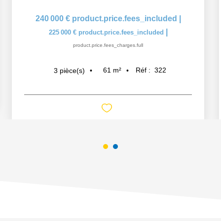
240 000 €
product.price.fees_included
|
|
225 000 €
product.price.fees_included
product.price.fees_charges.full
61
m²
Réf :
322
3
pièce(s)