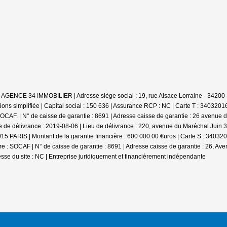
: AGENCE 34 IMMOBILIER | Adresse siège social : 19, rue Alsace Lorraine - 342
ns simplifiée | Capital social : 150 636 | Assurance RCP : NC |
Carte T : 34032016
CAF. | N° de caisse de garantie : 8691 | Adresse caisse de garantie : 26 avenue de
 de délivrance : 2019-08-06 | Lieu de délivrance : 220, avenue du Maréchal Juin 
5015 PARIS | Montant de la garantie financière : 600 000.00 €uros | Carte S : 3403
: SOCAF | N° de caisse de garantie : 8691 | Adresse caisse de garantie : 26, Aven
sse du site : NC |
Entreprise juridiquement et financièrement indépendante