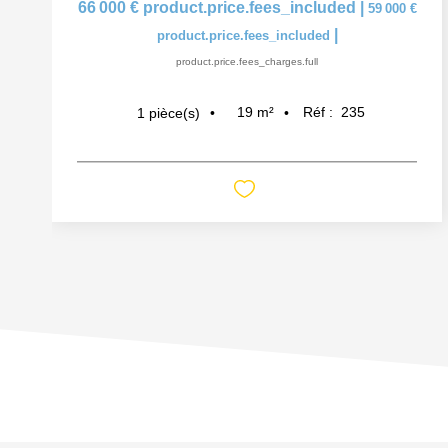
66 000 €
product.price.fees_included
|
59 000 €
|
product.price.fees_included
product.price.fees_charges.full
19
m²
Réf :
235
1
pièce(s)