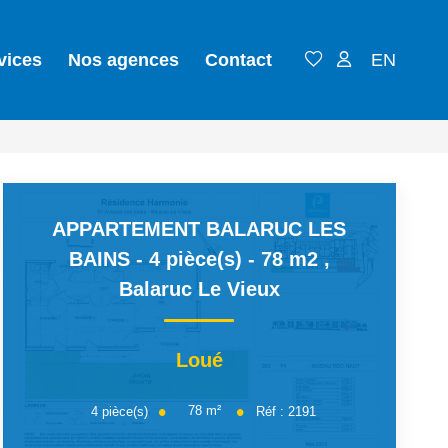
vices
Nos agences
Contact
EN
APPARTEMENT BALARUC LES
BAINS - 4 pièce(s) - 78 m2
,
Balaruc Le Vieux
Loué
78
m²
4
pièce(s)
Réf :
2191