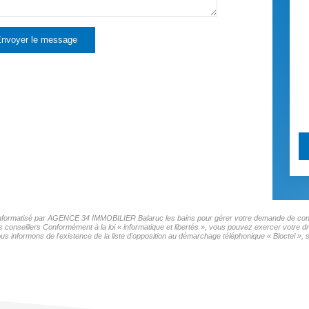
nvoyer le message
er informatisé par AGENCE 34 IMMOBILIER Balaruc les bains pour gérer votre demande de conta
os conseillers Conformément à la loi « informatique et libertés », vous pouvez exercer votre d
ormons de l'existence de la liste d'opposition au démarchage téléphonique « Bloctel », sur