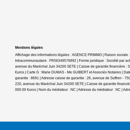
Mentions légales
Affichage des informations légales : AGENCE PRIMMO | Raison sociale 
Intracommunautaire : FR56349576892 | Forme juridique : Société par actio
avenue du Maréchal Juin 34200 SETE | Caisse de garantie financière : SO
€uros | Carte G : Marie DUMAS - Me GUIBERT et Associés Notaires | Date
garantie : 8691 | Adresse caisse de garantie : 26, avenue de Suffren - 7
220, avenue du Maréchal Juin 34200 SETE | Caisse de garantie financière 
000.00 €uros | Nom du médiateur : NC | Adresse du médiateur : NC | Adre