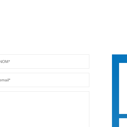
NOM*
email*