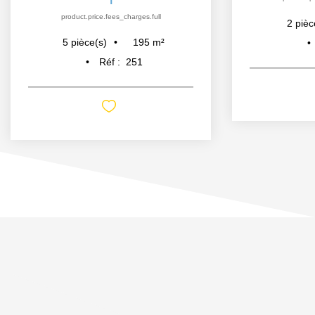
product.price.fees_charges.full
2
pièc
195
m²
5
pièce(s)
Réf :
251