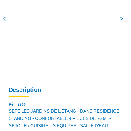
NOS AGENCES
Qui Sommes Nous
Notre Équipe
Nos Actualités
Avis Clients
CONTACT
EN
Description
Réf : 2966
SETE LES JARDINS DE L'ETANG - DANS RESIDENCE
STANDING - CONFORTABLE 4 PIECES DE 76 M² -
SEJOUR / CUISINE US EQUIPEE - SALLE D'EAU -