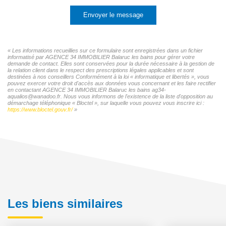
Envoyer le message
« Les informations recueillies sur ce formulaire sont enregistrées dans un fichier
informatisé par AGENCE 34 IMMOBILIER Balaruc les bains pour gérer votre
demande de contact. Elles sont conservées pour la durée nécessaire à la gestion de
la relation client dans le respect des prescriptions légales applicables et sont
destinées à nos conseillers Conformément à la loi « informatique et libertés », vous
pouvez exercer votre droit d'accès aux données vous concernant et les faire rectifier
en contactant AGENCE 34 IMMOBILIER Balaruc les bains ag34-
aqualios@wanadoo.fr. Nous vous informons de l'existence de la liste d'opposition au
démarchage téléphonique « Bloctel », sur laquelle vous pouvez vous inscrire ici :
https://www.bloctel.gouv.fr/
»
Les biens similaires