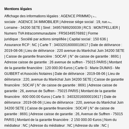
Mentions légales
Affichage des informations légales : AGENCE PRIMMO | Raison
sociale : AGENCE 34 IMMOBILIER | Adresse siège social : 19, rue Alsace
Lorraine - 34200 SETE | Siret : 34957689200039 | RCS : MONTPELLIER |
Numero TVA Intracommunautaire : FR56349576892 | Forme
juridique : Société par actions simplifiée | Capital social : 150 636 |
Assurance RCP : NC |
Carte T : 34032016000010617 | Date de délivrance :
2019-08-06 | Lieu de délivrance : 220 avenue du Maréchal Juin 34200 SETE
| Caisse de garantie financière : SOCAF. | N° de caisse de garantie : 8691 |
Adresse caisse de garantie : 26 avenue de suffren - 75015 PARIS | Montant
de la garantie financière : 120 000.00 €uros | Carte G : Marie DUMAS - Me
GUIBERT et Associés Notaires | Date de délivrance : 2019-08-06 | Lieu de
délivrance : 220, avenue du Maréchal Juin 34200 SETE | Caisse de garantie
financière : SOCAF | N° de caisse de garantie : 8691 | Adresse caisse de
garantie : 26, avenue de Suffren - 75015 PARIS | Montant de la garantie
financière : 600 000.00 €uros | Carte S : 34032016000010617 | Date de
délivrance : 2019-08-06 | Lieu de délivrance : 220, avenue du Maréchal Juin
34200 SETE | Caisse de garantie financière : SOCAF | N° de caisse de
garantie : 8691 | Adresse caisse de garantie : 26, Avenue de Suffren - 75015
PARIS | Montant de la garantie financière : 2 150 000.00 €uros | Nom du
médiateur : NC | Adresse du médiateur : NC | Adresse du site : NC |