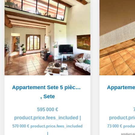
Appartement Sete 5 pièce(s) 195 m2
,
Sete
595 000 €
product.price.fees_included
|
product.pr
570 000 €
product.price.fees_included
73 000 €
produc
|
product.pr