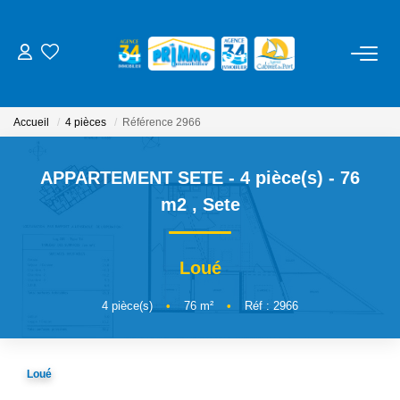
ACHETER
Accueil
4 pièces
Référence 2966
LOUER
APPARTEMENT SETE - 4 pièce(s) - 76
ESTIMER
m2
,
Sete
NOS SERVICES
Loué
Gestion
4
pièce(s)
•
76
m²
•
Réf : 2966
Syndic
Location Cure / Vacances
Loué