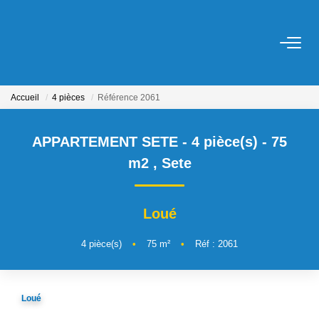
ACHETER
Accueil
4 pièces
Référence 2061
LOUER
APPARTEMENT SETE - 4 pièce(s) - 75
ESTIMER
m2
,
Sete
NOS SERVICES
Loué
Gestion
4
pièce(s)
•
75
m²
•
Réf : 2061
Syndic
Location Cure / Vacances
Loué