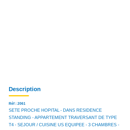
NOS AGENCES
Qui Sommes Nous
Notre Équipe
Nos Actualités
Avis Clients
CONTACT
EN
Description
Réf : 2061
SETE PROCHE HOPITAL - DANS RESIDENCE
STANDING - APPARTEMENT TRAVERSANT DE TYPE
T4 - SEJOUR / CUISINE US EQUIPEE - 3 CHAMBRES -