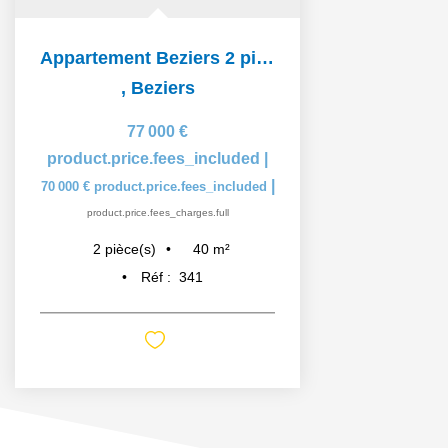
Appartement Beziers 2 pièce(s) 39.64 m2
,
Beziers
77 000 €
product.price.fees_included
|
|
70 000 €
product.price.fees_included
product.price.fees_charges.full
40
m²
2
pièce(s)
Réf :
341