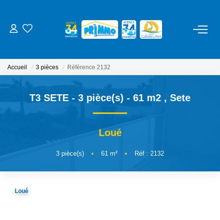
ACHETER
Accueil
3 pièces
Référence 2132
LOUER
T3 SETE - 3 pièce(s) - 61 m2
,
Sete
ESTIMER
Loué
NOS SERVICES
3
pièce(s)
•
61
m²
•
Réf : 2132
Gestion
Syndic
Loué
Location Cure / Vacances