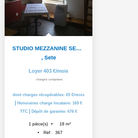
STUDIO MEZZANINE SETE - 1 pièce(s) - 19 m2
,
Sete
Loyer 403 €/mois
charges comprises
dont charges récupérables: 65 €/mois
|
Honoraires charge locataire: 169 €
|
TTC
Dépôt de garantie: 676 €
18
m²
1
pièce(s)
Réf :
367