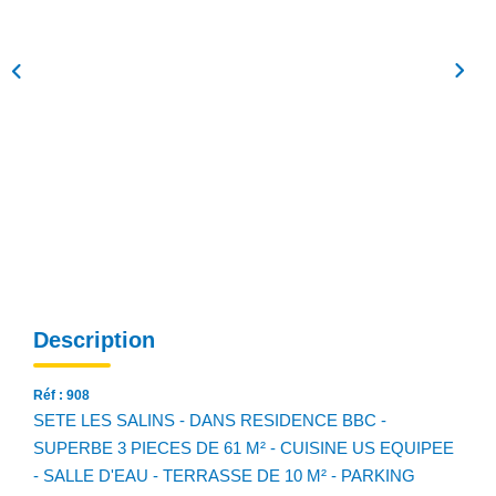
NOS AGENCES
Qui Sommes Nous
Notre Équipe
Nos Actualités
Avis Clients
CONTACT
EN
Description
Réf : 908
SETE LES SALINS - DANS RESIDENCE BBC -
SUPERBE 3 PIECES DE 61 M² - CUISINE US EQUIPEE
- SALLE D'EAU - TERRASSE DE 10 M² - PARKING