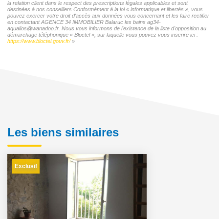
la relation client dans le respect des prescriptions légales applicables et sont
destinées à nos conseillers Conformément à la loi « informatique et libertés », vous
pouvez exercer votre droit d'accès aux données vous concernant et les faire rectifier
en contactant AGENCE 34 IMMOBILIER Balaruc les bains ag34-
aqualios@wanadoo.fr. Nous vous informons de l'existence de la liste d'opposition au
démarchage téléphonique « Bloctel », sur laquelle vous pouvez vous inscrire ici :
https://www.bloctel.gouv.fr/
»
Les biens similaires
Exclusif