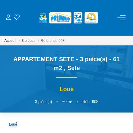
ACHETER
Accueil
3 pièces
Référence 908
LOUER
APPARTEMENT SETE - 3 pièce(s) - 61
ESTIMER
m2
,
Sete
NOS SERVICES
Loué
Gestion
3
pièce(s)
•
60
m²
•
Réf : 908
Syndic
Location Cure / Vacances
Loué